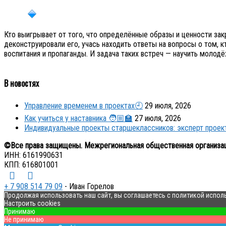
Кто выигрывает от того, что определённые образы и ценности за
деконструировали его, учась находить ответы на вопросы о том, 
воспитания и пропаганды. И задача таких встреч — научить молод
В новостях
Управление временем в проектах🕘
29 июля, 2026
Как учиться у наставника 🧑🏼‍🏫
27 июля, 2026
Индивидуальные проекты старшеклассников: эксперт прое
©Все права защищены. Межрегиональная общественная организа
ИНН: 6161990631
КПП: 616801001
+ 7 908 514 79 09
- Иван Горелов
Продолжая использовать наш сайт, вы соглашаетесь с политикой испол
Настроить cookies
Принимаю
Не принимаю