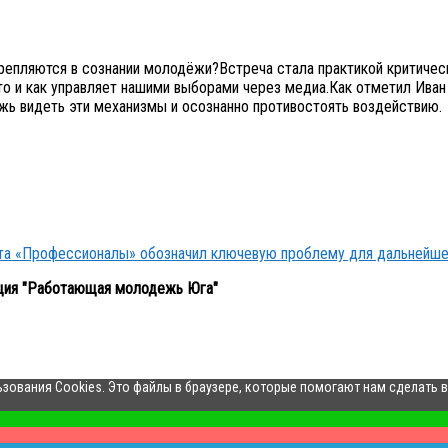
крепляются в сознании молодёжи?Встреча стала практикой критическ
кто и как управляет нашими выборами через медиа.Как отметил Иван
ёжь видеть эти механизмы и осознанно противостоять воздействию.
кта «Профессионалы» обозначил ключевую проблему для дальнейше
ция "Работающая молодежь Юга"
ьзования Cookies. Это файлы в браузере, которые помогают нам сделать 