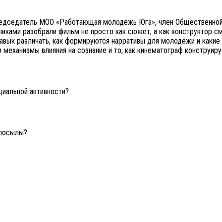
едседатель МОО «Работающая молодёжь Юга», член Общественной
иками разобрали фильм не просто как сюжет, а как конструктор см
 навык различать, как формируются нарративы для молодёжи и каки
 механизмы влияния на сознание и то, как кинематограф конструир
иальной активности?
 посылы?