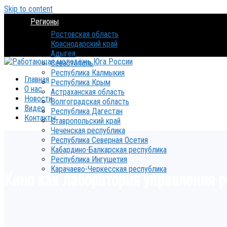
Skip to content
Регионы
Ростовская область
Краснодарский край
Адыгея
Севастополь
Республика Калмыкия
Главная
Республика Крым
О нас
Астраханская область
Новости
Волгоградская область
Видео
Республика Дагестан
Контакты
Ставропольский край
Чеченская республика
Республика Северная Осетия
Кабардино-Балкарская республика
Республика Ингушетия
Карачаево-Черкесская республика
Кино как лаборатория управления 