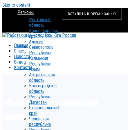
Skip to content
Регионы
ВСТУПИТЬ В ОРГАНИЗАЦИЮ
Ростовская
область
Краснодарский
край
Адыгея
Главная
Севастополь
О нас
Республика
Новости
Калмыкия
Видео
Республика
Контакты
Крым
Астраханская
область
Волгоградская
область
Республика
«Выбор профессиональной
Дагестан
Ставропольский
траектории»
край
Чеченская
республика
Республика