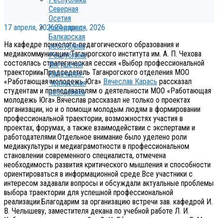
Северная
Осетия
17 апреля, 2026
24 апреля, 2026
Кабардино-
Балкарская
На кафедре психолого-педагогического образования и
республика
медиакоммуникации Таганрогского института им. А. П. Чехова
Республика
состоялась стратегическая сессия «Выбор профессиональной
Ингушетия
траектории»Председатель Таганрогского отделения МОО
Карачаево-
«Работающая молодежь Юга»
Вячеслав Карась
рассказал
Черкесская
студентам и преподавателям о деятельности МОО «Работающая
республика
молодежь Юга».Вячеслав рассказал не только о проектах
организации, но и о помощи молодым людям в формировании
профессиональной траектории, возможностях участия в
проектах, форумах, а также взаимодействии с экспертами и
работодателями.Отдельное внимание было уделено роли
медиакультуры и медиаграмотности в профессиональном
становлении современного специалиста, отмечена
необходимость развития критического мышления и способности
ориентироваться в информационной среде.Все участники с
интересом задавали вопросы и обсуждали актуальные проблемы
выбора траектории для успешной профессиональной
реализации.Благодарим за организацию встречи зав. кафедрой И.
В. Челышеву, заместителя декана по учебной работе Л. И.