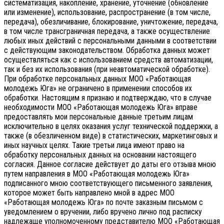
систематизация, накопление, хранение, уточнение (обновление
или изменение), использование, распространение (в том числе,
передача), обезличивание, блокирование, уничтожение, передача,
в том числе трансграничная передача, а также осуществление
любых иных действий с персональными данными в соответствии
с действующим законодательством.
Обработка данных может
осуществляться как с использованием средств автоматизации,
так и без их использования (при неавтоматической обработке).
При обработке персональных данных МОО «Работающая
молодежь Юга» не ограничено в применении способов их
обработки. Настоящим я признаю и подтверждаю, что в случае
необходимости МОО «Работающая молодежь Юга» вправе
предоставлять мои персональные данные третьим лицам
исключительно в целях оказания услуг технической поддержки, а
также (в обезличенном виде) в статистических, маркетинговых и
иных научных целях. Такие третьи лица имеют право на
обработку персональных данных на основании настоящего
согласия.
Данное согласие действует до даты его отзыва мною
путем направления в МОО «Работающая молодежь Юга»
подписанного мною соответствующего письменного заявления,
которое может быть направлено мной в адрес МОО
«Работающая молодежь Юга» по почте заказным письмом с
уведомлением о вручении, либо вручено лично под расписку
надлежаще уполномоченному представителю МОО «Работающая