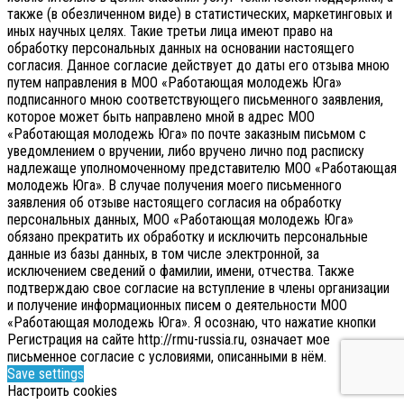
также (в обезличенном виде) в статистических, маркетинговых и
иных научных целях. Такие третьи лица имеют право на
обработку персональных данных на основании настоящего
согласия.
Данное согласие действует до даты его отзыва мною
путем направления в МОО «Работающая молодежь Юга»
подписанного мною соответствующего письменного заявления,
которое может быть направлено мной в адрес МОО
«Работающая молодежь Юга» по почте заказным письмом с
уведомлением о вручении, либо вручено лично под расписку
надлежаще уполномоченному представителю МОО «Работающая
молодежь Юга».
В случае получения моего письменного
заявления об отзыве настоящего согласия на обработку
персональных данных, МОО «Работающая молодежь Юга»
обязано прекратить их обработку и исключить персональные
данные из базы данных, в том числе электронной, за
исключением сведений о фамилии, имени, отчества. Также
подтверждаю свое согласие на вступление в члены организации
и получение информационных писем о деятельности МОО
«Работающая молодежь Юга». Я осознаю, что нажатие кнопки
Регистрация на сайте http://rmu-russia.ru, означает мое
письменное согласие с условиями, описанными в нём.
Save settings
Настроить cookies