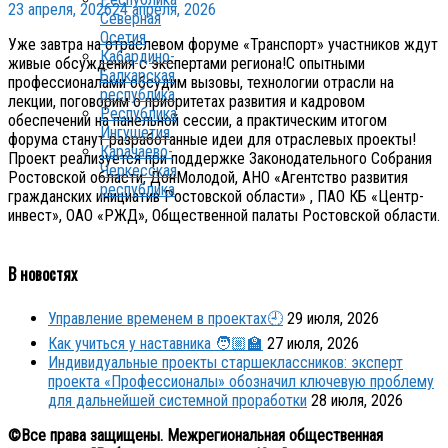
23 апреля, 2026
24 апреля, 2026
Северная
Осетия
Уже завтра на отраслевом форуме «Транспорт» участников ждут
Кабардино-
живые обсуждения с экспертами региона!С опытными
Балкарская
профессионалами обсудим вызовы, технологии отрасли на
республика
лекции, поговорим о приоритетах развития и кадровом
Республика
обеспечении на панельной сессии, а практическим итогом
Ингушетия
форума станут разработанные идеи для отраслевых проекты!
Карачаево-
Проект реализуется при поддержке Законодательного Собрания
Черкесская
Ростовской области, ДонМолодой, АНО «Агентство развития
республика
гражданских инициатив Ростовской области» , ПАО КБ «Центр-
инвест», ОАО «РЖД», Общественной палаты Ростовской области.
В новостях
Управление временем в проектах🕘
29 июля, 2026
Как учиться у наставника 🧑🏼‍🏫
27 июля, 2026
Индивидуальные проекты старшеклассников: эксперт
проекта «Профессионалы» обозначил ключевую проблему
для дальнейшей системной проработки
28 июля, 2026
©Все права защищены. Межрегиональная общественная