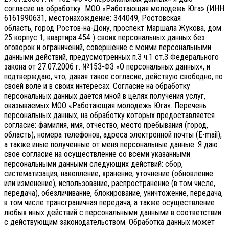
согласие на обработку МОО «Работающая молодежь Юга» (ИНН
6161990631, местонахождение: 344049, Ростовская
область, город Ростов-на-Дону, проспект Маршала Жукова, дом
25 корпус 1, квартира 454 ) своих персональных данных без
оговорок и ограничений, совершение с моими персональными
данными действий, предусмотренных п.3 ч.1 ст.3 Федерального
закона от 27.07.2006 г. №153-ФЗ «О персональных данных», и
подтверждаю, что, давая такое согласие, действую свободно, по
своей воле и в своих интересах.
Согласие на обработку
персональных данных дается мной в целях получения услуг,
оказываемых МОО «Работающая молодежь Юга». Перечень
персональных данных, на обработку которых предоставляется
согласие: фамилия, имя, отчество, место пребывания (город,
область), номера телефонов, адреса электронной почты (E-mail),
а также иные полученные от меня персональные данные. Я даю
свое согласие на осуществление со всеми указанными
персональными данными следующих действий: сбор,
систематизация, накопление, хранение, уточнение (обновление
или изменение), использование, распространение (в том числе,
передача), обезличивание, блокирование, уничтожение, передача,
в том числе трансграничная передача, а также осуществление
любых иных действий с персональными данными в соответствии
с действующим законодательством.
Обработка данных может