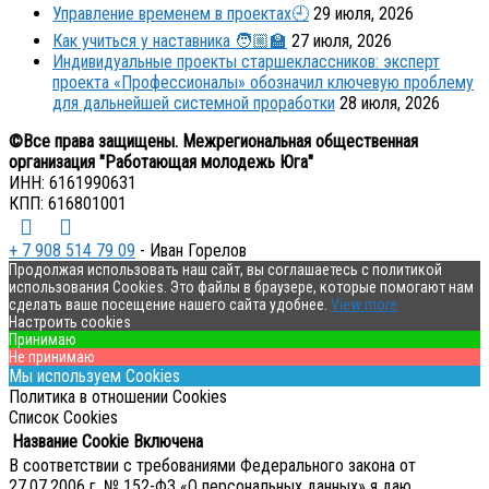
Управление временем в проектах🕘
29 июля, 2026
Как учиться у наставника 🧑🏼‍🏫
27 июля, 2026
Индивидуальные проекты старшеклассников: эксперт
проекта «Профессионалы» обозначил ключевую проблему
для дальнейшей системной проработки
28 июля, 2026
©Все права защищены. Межрегиональная общественная
организация "Работающая молодежь Юга"
ИНН: 6161990631
КПП: 616801001
+ 7 908 514 79 09
- Иван Горелов
Продолжая использовать наш сайт, вы соглашаетесь с политикой
использования Cookies. Это файлы в браузере, которые помогают нам
сделать ваше посещение нашего сайта удобнее.
View more
Настроить cookies
Принимаю
Не принимаю
Мы используем Cookies
Политика в отношении Cookies
Список Cookies
Название Cookie
Включена
В соответствии с требованиями Федерального закона от
27.07.2006 г. № 152-ФЗ «О персональных данных» я даю