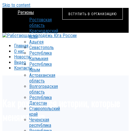
Skip to content
Регионы
ВСТУПИТЬ В ОРГАНИЗАЦИЮ
Ростовская
область
Краснодарский
край
Адыгея
Главная
Севастополь
О нас
Республика
Новости
Калмыкия
Видео
Республика
Контакты
Крым
Астраханская
область
Волгоградская
область
Республика
Как рождаются истории, которые
Дагестан
Ставропольский
меняют мир.
край
Чеченская
республика
Республика