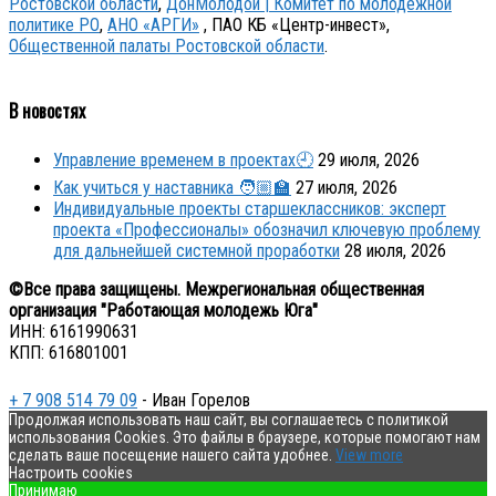
Ростовской области
,
ДонМолодой | Комитет по молодежной
политике РО
,
АНО «АРГИ»
, ПАО КБ «Центр-инвест»,
Общественной палаты Ростовской области
.
В новостях
Управление временем в проектах🕘
29 июля, 2026
Как учиться у наставника 🧑🏼‍🏫
27 июля, 2026
Индивидуальные проекты старшеклассников: эксперт
проекта «Профессионалы» обозначил ключевую проблему
для дальнейшей системной проработки
28 июля, 2026
©Все права защищены. Межрегиональная общественная
организация "Работающая молодежь Юга"
ИНН: 6161990631
КПП: 616801001
+ 7 908 514 79 09
- Иван Горелов
Продолжая использовать наш сайт, вы соглашаетесь с политикой
использования Cookies. Это файлы в браузере, которые помогают нам
сделать ваше посещение нашего сайта удобнее.
View more
Настроить cookies
Принимаю