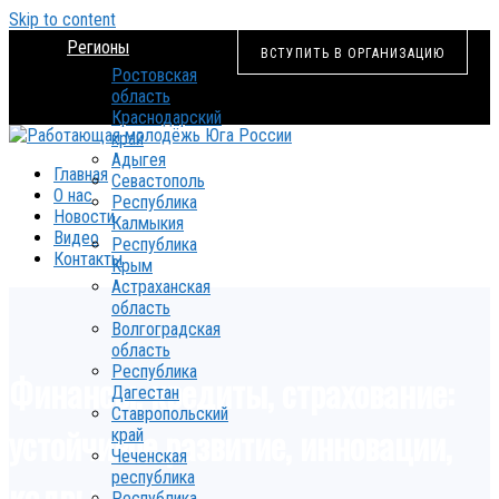
Skip to content
Регионы
ВСТУПИТЬ В ОРГАНИЗАЦИЮ
Ростовская
область
Краснодарский
край
Адыгея
Главная
Севастополь
О нас
Республика
Новости
Калмыкия
Видео
Республика
Контакты
Крым
Астраханская
область
Волгоградская
область
Республика
Финансы, кредиты, страхование:
Дагестан
Ставропольский
устойчивое развитие, инновации,
край
Чеченская
республика
кадры
Республика