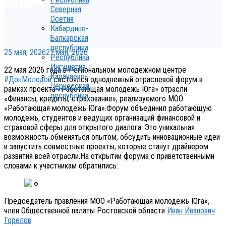
Северная
Осетия
Кабардино-
Балкарская
республика
25 мая, 2026
27 мая, 2026
Республика
Ингушетия
22 мая 2026 года в Региональном молодежном центре
Карачаево-
#ДонМолодой
состоялся однодневный отраслевой форум в
Черкесская
рамках проекта «Работающая молодежь Юга» отрасли
республика
«Финансы, кредиты, страхование», реализуемого МОО
«Работающая молодежь Юга».Форум объединил работающую
молодежь, студентов и ведущих организаций финансовой и
страховой сферы для открытого диалога. Это уникальная
возможность обменяться опытом, обсудить инновационные идеи
и запустить совместные проекты, которые станут драйвером
развития всей отрасли.На открытии форума с приветственными
словами к участникам обратились:
Председатель правления МОО «Работающая молодежь Юга»,
член Общественной палаты Ростовской области
Иван Иванович
Горелов