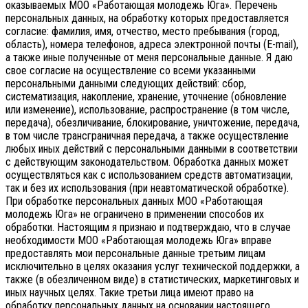
оказываемых МОО «Работающая молодежь Юга». Перечень
персональных данных, на обработку которых предоставляется
согласие: фамилия, имя, отчество, место пребывания (город,
область), номера телефонов, адреса электронной почты (E-mail),
а также иные полученные от меня персональные данные. Я даю
свое согласие на осуществление со всеми указанными
персональными данными следующих действий: сбор,
систематизация, накопление, хранение, уточнение (обновление
или изменение), использование, распространение (в том числе,
передача), обезличивание, блокирование, уничтожение, передача,
в том числе трансграничная передача, а также осуществление
любых иных действий с персональными данными в соответствии
с действующим законодательством.
Обработка данных может
осуществляться как с использованием средств автоматизации,
так и без их использования (при неавтоматической обработке).
При обработке персональных данных МОО «Работающая
молодежь Юга» не ограничено в применении способов их
обработки. Настоящим я признаю и подтверждаю, что в случае
необходимости МОО «Работающая молодежь Юга» вправе
предоставлять мои персональные данные третьим лицам
исключительно в целях оказания услуг технической поддержки, а
также (в обезличенном виде) в статистических, маркетинговых и
иных научных целях. Такие третьи лица имеют право на
обработку персональных данных на основании настоящего