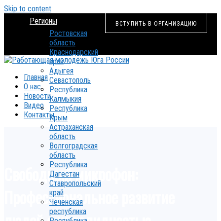
Skip to content
Регионы
ВСТУПИТЬ В ОРГАНИЗАЦИЮ
Ростовская
область
Краснодарский
край
Адыгея
Главная
Севастополь
О нас
Республика
Новости
Калмыкия
Видео
Республика
Контакты
Крым
Астраханская
область
Волгоградская
область
Республика
Свободный микрофон:
Дагестан
Ставропольский
Профессиональное развитие
край
Чеченская
республика
людей с инвалидностью
Республика