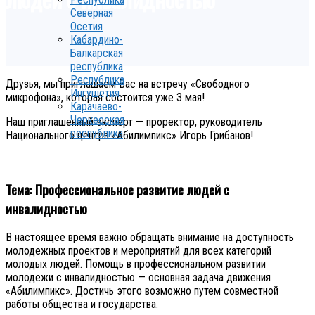
Северная
Осетия
Кабардино-
Балкарская
республика
Республика
Друзья, мы приглашаем Вас на встречу «Свободного
Ингушетия
микрофона», которая состоится уже 3 мая!
Карачаево-
Черкесская
Наш приглашенный эксперт — проректор, руководитель
республика
Национального центра «Абилимпикс» Игорь Грибанов!
Тема: Профессиональное развитие людей с
инвалидностью
В настоящее время важно обращать внимание на доступность
молодежных проектов и мероприятий для всех категорий
молодых людей. Помощь в профессиональном развитии
молодежи с инвалидностью — основная задача движения
«Абилимпикс». Достичь этого возможно путем совместной
работы общества и государства.