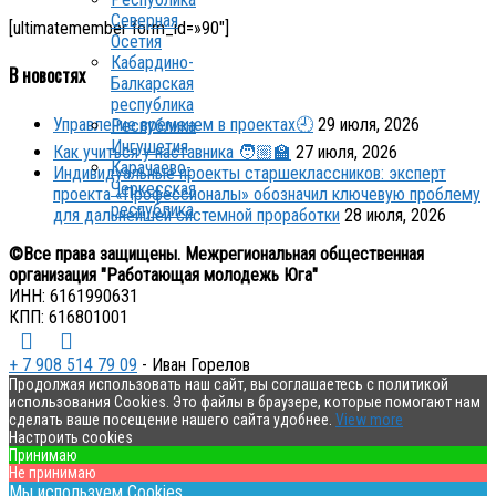
Северная
[ultimatemember form_id=»90″]
Осетия
Кабардино-
В новостях
Балкарская
республика
Управление временем в проектах🕘
29 июля, 2026
Республика
Ингушетия
Как учиться у наставника 🧑🏼‍🏫
27 июля, 2026
Карачаево-
Индивидуальные проекты старшеклассников: эксперт
Черкесская
проекта «Профессионалы» обозначил ключевую проблему
республика
для дальнейшей системной проработки
28 июля, 2026
©Все права защищены. Межрегиональная общественная
организация "Работающая молодежь Юга"
ИНН: 6161990631
КПП: 616801001
+ 7 908 514 79 09
- Иван Горелов
Продолжая использовать наш сайт, вы соглашаетесь с политикой
использования Cookies. Это файлы в браузере, которые помогают нам
сделать ваше посещение нашего сайта удобнее.
View more
Настроить cookies
Принимаю
Не принимаю
Мы используем Cookies