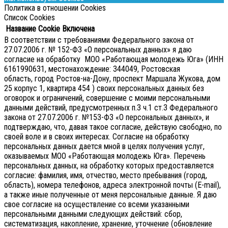
Политика в отношении Cookies
Список Cookies
Название Cookie
Включена
В соответствии с требованиями Федерального закона от
27.07.2006 г. № 152-ФЗ «О персональных данных» я даю
согласие на обработку МОО «Работающая молодежь Юга» (ИНН
6161990631, местонахождение: 344049, Ростовская
область, город Ростов-на-Дону, проспект Маршала Жукова, дом
25 корпус 1, квартира 454 ) своих персональных данных без
оговорок и ограничений, совершение с моими персональными
данными действий, предусмотренных п.3 ч.1 ст.3 Федерального
закона от 27.07.2006 г. №153-ФЗ «О персональных данных», и
подтверждаю, что, давая такое согласие, действую свободно, по
своей воле и в своих интересах.
Согласие на обработку
персональных данных дается мной в целях получения услуг,
оказываемых МОО «Работающая молодежь Юга». Перечень
персональных данных, на обработку которых предоставляется
согласие: фамилия, имя, отчество, место пребывания (город,
область), номера телефонов, адреса электронной почты (E-mail),
а также иные полученные от меня персональные данные. Я даю
свое согласие на осуществление со всеми указанными
персональными данными следующих действий: сбор,
систематизация, накопление, хранение, уточнение (обновление