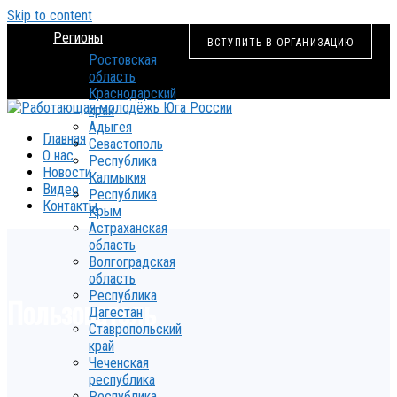
Skip to content
Регионы
ВСТУПИТЬ В ОРГАНИЗАЦИЮ
Ростовская
область
Краснодарский
край
Адыгея
Главная
Севастополь
О нас
Республика
Новости
Калмыкия
Видео
Республика
Контакты
Крым
Астраханская
область
Волгоградская
область
Республика
Пользователь
Дагестан
Ставропольский
край
Чеченская
республика
Республика