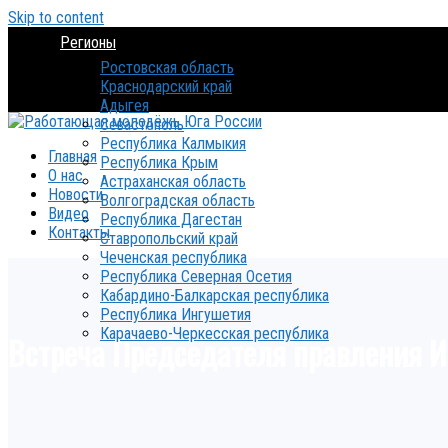
Skip to content
Регионы
Ростовская область
Краснодарский край
Адыгея
Севастополь
Республика Калмыкия
Главная
Республика Крым
О нас
Астраханская область
Новости
Волгоградская область
Видео
Республика Дагестан
Контакты
Ставропольский край
Чеченская республика
Республика Северная Осетия
Кабардино-Балкарская республика
Республика Ингушетия
Карачаево-Черкесская республика
Встреча Председателя правления И