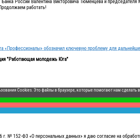
Банка России Валентина Викторовича Тюменцева и председателя М
 Продолжаем работать!
кта «Профессионалы» обозначил ключевую проблему для дальнейше
ция "Работающая молодежь Юга"
ьзования Cookies. Это файлы в браузере, которые помогают нам сделать 
006 г. № 152-ФЗ «О персональных данных» я даю согласие на обр