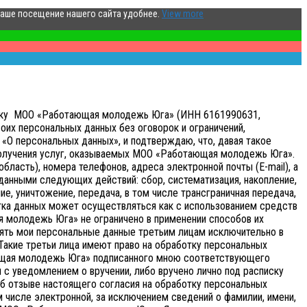
ваше посещение нашего сайта удобнее.
View more
аботку МОО «Работающая молодежь Юга» (ИНН 6161990631,
оих персональных данных без оговорок и ограничений,
«О персональных данных», и подтверждаю, что, давая такое
получения услуг, оказываемых МОО «Работающая молодежь Юга».
бласть), номера телефонов, адреса электронной почты (E-mail), а
анными следующих действий: сбор, систематизация, накопление,
ие, уничтожение, передача, в том числе трансграничная передача,
ка данных может осуществляться как с использованием средств
я молодежь Юга» не ограничено в применении способов их
ять мои персональные данные третьим лицам исключительно в
 Такие третьи лица имеют право на обработку персональных
ающая молодежь Юга» подписанного мною соответствующего
с уведомлением о вручении, либо вручено лично под расписку
об отзыве настоящего согласия на обработку персональных
 числе электронной, за исключением сведений о фамилии, имени,