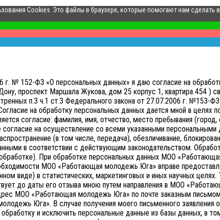
ьзования Cookies. Это файлы в браузере, которые помогают нам сделать 
006 г. № 152-ФЗ «О персональных данных» я даю согласие на обр
ону, проспект Маршала Жукова, дом 25 корпус 1, квартира 454 ) св
нных п.3 ч.1 ст.3 Федерального закона от 27.07.2006 г. №153-ФЗ 
Согласие на обработку персональных данных дается мной в целях 
тся согласие: фамилия, имя, отчество, место пребывания (город, о
е согласие на осуществление со всеми указанными персональными д
аспространение (в том числе, передача), обезличивание, блокирован
анными в соответствии с действующим законодательством.
Обработ
ой обработке). При обработке персональных данных МОО «Работающа
необходимости МОО «Работающая молодежь Юга» вправе предоставл
нном виде) в статистических, маркетинговых и иных научных целях.
твует до даты его отзыва мною путем направления в МОО «Работ
адрес МОО «Работающая молодежь Юга» по почте заказным письмом 
молодежь Юга».
В случае получения моего письменного заявления 
бработку и исключить персональные данные из базы данных, в том