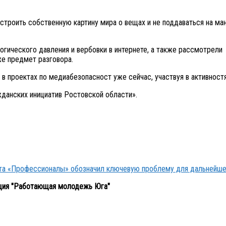
троить собственную картину мира о вещах и не поддаваться на ма
огического давления и вербовки в интернете, а также рассмотрели
же предмет разговора.
в проектах по медиабезопасност уже сейчас, участвуя в активност
данских инициатив Ростовской области».
кта «Профессионалы» обозначил ключевую проблему для дальнейше
ция "Работающая молодежь Юга"