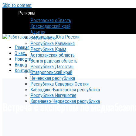
Skip to content
Регионы
Ростовская область
Краснодарский край
Адыгея
Севастополь
Республика Калмыкия
Главная
Республика Крым
О нас
Астраханская область
Новости
Волгоградская область
Видео
Республика Дагестан
Контакты
Ставропольский край
Чеченская республика
Республика Северная Осетия
Кабардино-Балкарская республика
Республика Ингушетия
Карачаево-Черкесская республика
Встреча с экспертом по медиабезоп