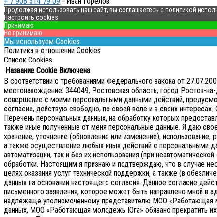
+ 7 908 514 79 09
- Иван Горелов
Продолжая использовать наш сайт, вы соглашаетесь с политикой испол
Настроить cookies
Принимаю
Не принимаю
Мы используем Cookies
Политика в отношении Cookies
Список Cookies
Название Cookie
Включена
В соответствии с требованиями Федерального закона от 27.07.2
местонахождение: 344049, Ростовская область, город Ростов-на-Д
совершение с моими персональными данными действий, предусмотре
согласие, действую свободно, по своей воле и в своих интересах.
Перечень персональных данных, на обработку которых предоставляе
также иные полученные от меня персональные данные. Я даю сво
хранение, уточнение (обновление или изменение), использование, р
а также осуществление любых иных действий с персональными д
автоматизации, так и без их использования (при неавтоматическ
обработки. Настоящим я признаю и подтверждаю, что в случае 
целях оказания услуг технической поддержки, а также (в обезличе
данных на основании настоящего согласия.
Данное согласие дейс
письменного заявления, которое может быть направлено мной в 
надлежаще уполномоченному представителю МОО «Работающая 
данных, МОО «Работающая молодежь Юга» обязано прекратить их о