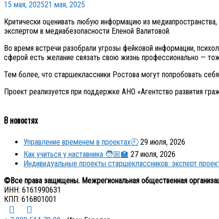
15 мая, 2025
21 мая, 2025
Критически оценивать любую информацию из медиапространства, с
экспертом в медиабезопасности Еленой Валитовой.
Во время встречи разобрали угрозы фейковой информации, психол
сферой есть желание связать свою жизнь профессионально — то
Тем более, что старшеклассники Ростова могут попробовать себя 
Проект реализуется при поддержке АНО «Агентство развития граж
В новостях
Управление временем в проектах🕘
29 июля, 2026
Как учиться у наставника 🧑🏼‍🏫
27 июля, 2026
Индивидуальные проекты старшеклассников: эксперт прое
©Все права защищены. Межрегиональная общественная организа
ИНН: 6161990631
КПП: 616801001