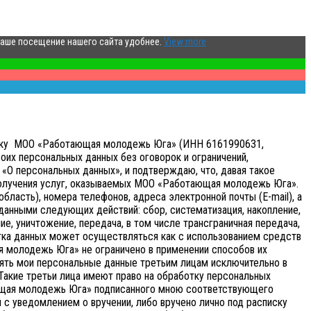
ваше посещение нашего сайта удобнее.
View more
аботку МОО «Работающая молодежь Юга» (ИНН 6161990631,
оих персональных данных без оговорок и ограничений,
«О персональных данных», и подтверждаю, что, давая такое
получения услуг, оказываемых МОО «Работающая молодежь Юга».
бласть), номера телефонов, адреса электронной почты (E-mail), а
анными следующих действий: сбор, систематизация, накопление,
ие, уничтожение, передача, в том числе трансграничная передача,
ка данных может осуществляться как с использованием средств
я молодежь Юга» не ограничено в применении способов их
ять мои персональные данные третьим лицам исключительно в
 Такие третьи лица имеют право на обработку персональных
ающая молодежь Юга» подписанного мною соответствующего
с уведомлением о вручении, либо вручено лично под расписку