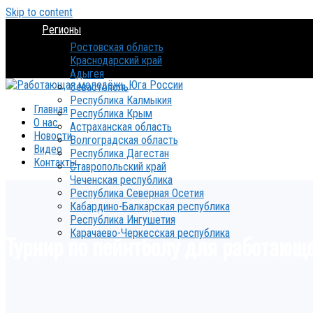
Skip to content
Регионы
Ростовская область
Краснодарский край
Адыгея
Севастополь
Республика Калмыкия
Главная
Республика Крым
О нас
Астраханская область
Новости
Волгоградская область
Видео
Республика Дагестан
Контакты
Ставропольский край
Чеченская республика
Республика Северная Осетия
Кабардино-Балкарская республика
Республика Ингушетия
Карачаево-Черкесская республика
Турнир по пейнтболу для работающ