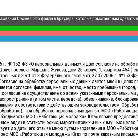
ьзования Cookies. Это файлы в браузере, которые помогают нам сделать 
006 г. № 152-ФЗ «О персональных данных» я даю согласие на обр
ону, проспект Маршала Жукова, дом 25 корпус 1, квартира 454 ) св
нных п.3 ч.1 ст.3 Федерального закона от 27.07.2006 г. №153-ФЗ 
Согласие на обработку персональных данных дается мной в целях 
тся согласие: фамилия, имя, отчество, место пребывания (город, о
е согласие на осуществление со всеми указанными персональными д
аспространение (в том числе, передача), обезличивание, блокирован
анными в соответствии с действующим законодательством.
Обработ
ой обработке). При обработке персональных данных МОО «Работающа
необходимости МОО «Работающая молодежь Юга» вправе предоставл
нном виде) в статистических, маркетинговых и иных научных целях.
твует до даты его отзыва мною путем направления в МОО «Работ
адрес МОО «Работающая молодежь Юга» по почте заказным письмом 