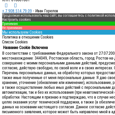
+ 7 908 514 79 09
- Иван Горелов
Продолжая использовать наш сайт, вы соглашаетесь с политикой испол
Настроить cookies
Принимаю
Не принимаю
Мы используем Cookies
Политика в отношении Cookies
Список Cookies
Название Cookie
Включена
В соответствии с требованиями Федерального закона от 27.07.2
местонахождение: 344049, Ростовская область, город Ростов-на-Д
совершение с моими персональными данными действий, предусмотре
согласие, действую свободно, по своей воле и в своих интересах.
Перечень персональных данных, на обработку которых предоставляе
также иные полученные от меня персональные данные. Я даю сво
хранение, уточнение (обновление или изменение), использование, р
а также осуществление любых иных действий с персональными д
автоматизации, так и без их использования (при неавтоматическ
обработки. Настоящим я признаю и подтверждаю, что в случае 
целях оказания услуг технической поддержки, а также (в обезличе
данных на основании настоящего согласия.
Данное согласие дейс
письменного заявления, которое может быть направлено мной в 